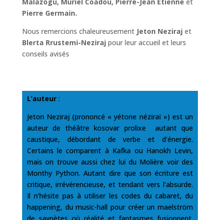
Malazogu, Muriel Coadou, Pierre-Jean Etienne
et
Pierre Germain.
Nous remercions chaleureusement
Jeton Neziraj
et
Blerta Rrustemi-Neziraj
pour leur accueil et leurs
conseils avisés
L’auteur
:
Jeton Neziraj (prononcé « yétone néziraï ») est un
auteur de théâtre kosovar prolixe autant que
caustique, débordant de verbe et d’énergie.
Certains le comparent à Kafka ou Hanokh Levin,
mais on trouve aussi chez lui du Molière voir des
Monthy Python. Autant dire que son écriture est
critique, irrévérencieuse, et tendant vers l’absurde.
Il n’hésite pas à utiliser les codes du cabaret, du
happening, du music-hall pour créer un maelström
de saynètes où réalité et fantasmes fusionnent.