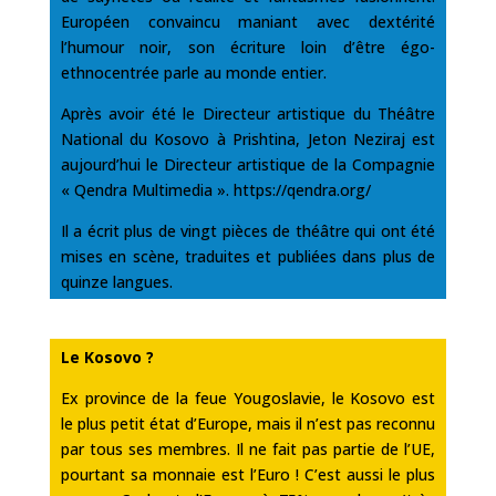
Européen convaincu maniant avec dextérité
l’humour noir, son écriture loin d’être égo-
ethnocentrée parle au monde entier.
Après avoir été le Directeur artistique du Théâtre
National du Kosovo à Prishtina, Jeton Neziraj est
aujourd’hui le Directeur artistique de la Compagnie
« Qendra Multimedia ». https://qendra.org/
Il a écrit plus de vingt pièces de théâtre qui ont été
mises en scène, traduites et publiées dans plus de
quinze langues.
Le Kosovo ?
Ex province de la feue Yougoslavie, le Kosovo est
le plus petit état d’Europe, mais il n’est pas reconnu
par tous ses membres. Il ne fait pas partie de l’UE,
pourtant sa monnaie est l’Euro ! C’est aussi le plus